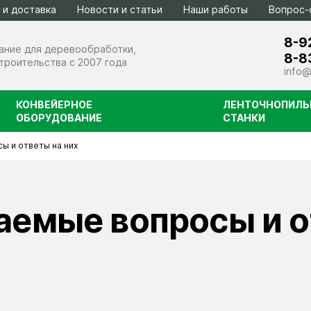
 и доставка
Новости и статьи
Наши работы
Вопрос-
8-9
ание для деревообработки,
8-8
строительства с 2007 года
info@
КОНВЕЙЕРНОЕ
ЛЕНТОЧНОПИЛЬ
ОБОРУДОВАНИЕ
СТАНКИ
ы и ответы на них
атывающее
ели
аемые вопросы и о
етоносмесители серии БС
ровокольные линии
астариватели биг-бэгов