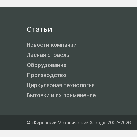
Контакты
Многопильные станки
Транспортеры, шнеки,
Д
Э
бревнотаски
Горбыльные станки
Статьи
З
П
Скребковые транспортеры
Линия по переработке тонкомера
П
К
Новости компании
Цепной конвейер
к
Лесная отрасль
Торцовочные станки
О
Оборудование
Производство
Рубительные машины
Циркулярная технология
Бытовки и их применение
© «Кировский Механический Завод», 2007–2026