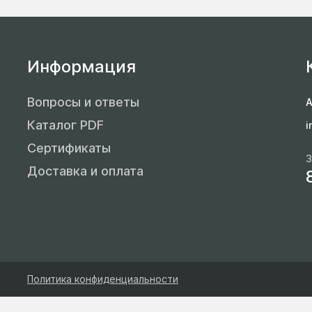
исковые пилорамы
леваторы (нории)
аточные станки
итатели
Информация
ылевые вентиляторы
омплектующие ленточного
Вопросы и ответы
А
онвейера
Каталог PDF
i
колостаночное оборудование
Сертификаты
З
Доставка и оплата
Политика конфиденциальности