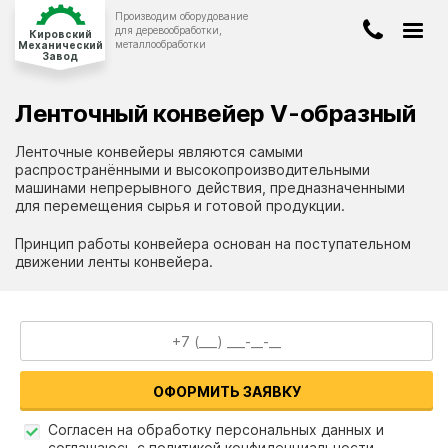
Производим оборудование
Киров
для деревообработки,
Кировский
металлообработки
Механический
Завод
8-922-908-00-19
ДЕРЕВООБРАБАТЫВАЮЩЕЕ
ОБОРУДОВАНИЕ
Ленточный конвейер V-образный
8-8332-47-96-40
КОНВЕЙЕРНОЕ
ОБОРУДОВАНИЕ
Ленточные конвейеры являются самыми
info@stanwood.ru
ЛЕНТОЧНОПИЛЬНЫЕ
СТАНКИ
распространёнными и высокопроизводительными
машинами непрерывного действия, предназначенными
для перемещения сырья и готовой продукции.
БЕТОНОСМЕСИТЕЛИ
Принцип работы конвейера основан на поступательном
движении ленты конвейера.
О компании
Оплата и доставка
Новости и статьи
ЗАКАЗАТЬ ЗВОНОК
Наши работы
ОФОРМИТЬ ЗАЯВКУ
Вопрос-ответ
Согласен на обработку персональных данных и
соглашаюсь с политикой конфиденциальности