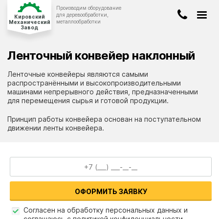
Производим оборудование
Киров
для деревообработки,
Кировский
металлообработки
Механический
Завод
8-922-908-00-19
ДЕРЕВООБРАБАТЫВАЮЩЕЕ
ОБОРУДОВАНИЕ
Ленточный конвейер наклонный
8-8332-47-96-40
КОНВЕЙЕРНОЕ
ОБОРУДОВАНИЕ
Ленточные конвейеры являются самыми
info@stanwood.ru
ЛЕНТОЧНОПИЛЬНЫЕ
СТАНКИ
распространёнными и высокопроизводительными
машинами непрерывного действия, предназначенными
для перемещения сырья и готовой продукции.
БЕТОНОСМЕСИТЕЛИ
Принцип работы конвейера основан на поступательном
движении ленты конвейера.
О компании
Оплата и доставка
Новости и статьи
ЗАКАЗАТЬ ЗВОНОК
Наши работы
ОФОРМИТЬ ЗАЯВКУ
Вопрос-ответ
Согласен на обработку персональных данных и
соглашаюсь с политикой конфиденциальности