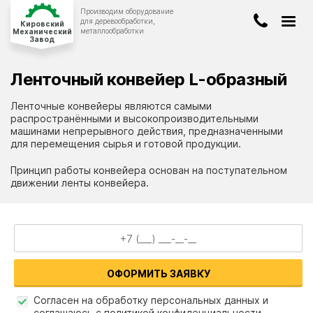
Производим оборудование
Киров
для деревообработки,
Кировский
металлообработки
Механический
Завод
8-922-908-00-19
ДЕРЕВООБРАБАТЫВАЮЩЕЕ
ОБОРУДОВАНИЕ
Ленточный конвейер L-образный
8-8332-47-96-40
КОНВЕЙЕРНОЕ
ОБОРУДОВАНИЕ
Ленточные конвейеры являются самыми
info@stanwood.ru
ЛЕНТОЧНОПИЛЬНЫЕ
СТАНКИ
распространёнными и высокопроизводительными
машинами непрерывного действия, предназначенными
для перемещения сырья и готовой продукции.
БЕТОНОСМЕСИТЕЛИ
Принцип работы конвейера основан на поступательном
движении ленты конвейера.
О компании
Оплата и доставка
Новости и статьи
ЗАКАЗАТЬ ЗВОНОК
Наши работы
ОФОРМИТЬ ЗАЯВКУ
Вопрос-ответ
Согласен на обработку персональных данных и
соглашаюсь с политикой конфиденциальности