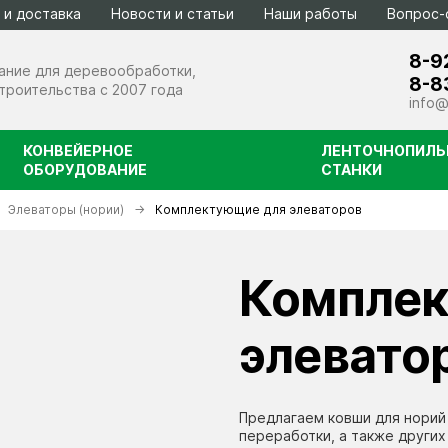
 и доставка
Новости и статьи
Наши работы
Вопрос-
8-9
ание для деревообработки,
8-8
строительства с 2007 года
info@
КОНВЕЙЕРНОЕ
ЛЕНТОЧНОПИЛЬ
ОБОРУДОВАНИЕ
СТАНКИ
Элеваторы (нории)
Комплектующие для элеваторов
атывающее
ели
Комплек
элевато
етоносмесители серии БС
Предлагаем ковши для норий
ровокольные линии
астариватели биг-бэгов
переработки, а также других