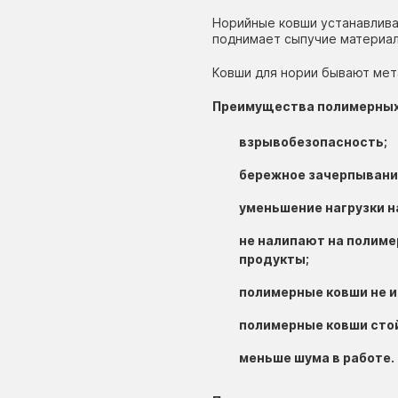
Норийные ковши устанавливаю
исковые пилорамы
леваторы (нории)
поднимает сыпучие материал
Ковши для нории бывают мет
аточные станки
итатели
Преимущества полимерных
ылевые вентиляторы
омплектующие ленточного
взрывобезопасность;
онвейера
колостаночное оборудование
бережное зачерпывани
уменьшение нагрузки н
не налипают на полим
продукты;
полимерные ковши не 
полимерные ковши стой
меньше шума в работе.