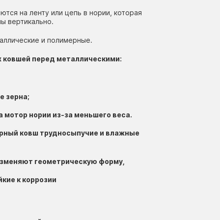
тся на ленту или цепь в нории, которая
ы вертикально.
аллические и полимерные.
 ковшей перед металлическими:
е зерна;
а мотор нории из-за меньшего веса.
ерный ковш трудносыпучие и влажные
изменяют геометрическую форму,
кие к коррозии