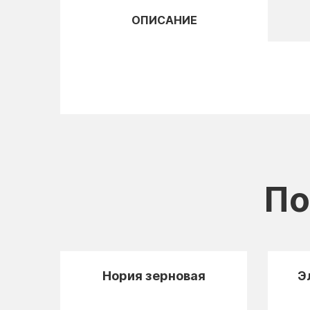
ОПИСАНИЕ
По
ой
Нория зерновая
Э