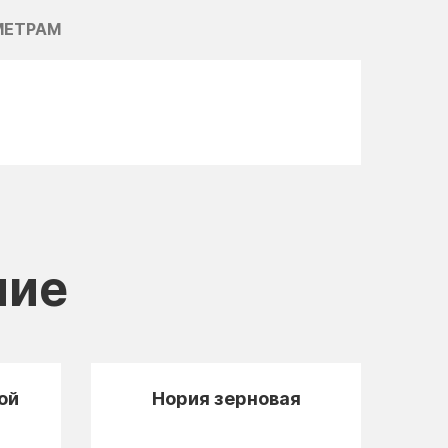
МЕТРАМ
ние
ой
Нория зерновая
Э