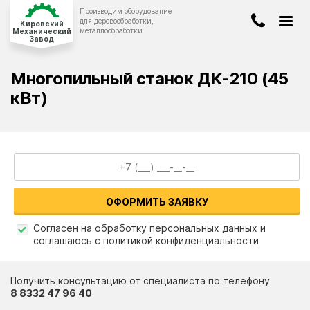
Производим оборудование
Киров
для деревообработки,
Кировский
металлообработки
Механический
Завод
8-922-908-00-19
ДЕРЕВООБРАБАТЫВАЮЩЕЕ
ОБОРУДОВАНИЕ
Многопильный станок ДК-210 (45
8-8332-47-96-40
КОНВЕЙЕРНОЕ
ОБОРУДОВАНИЕ
кВт)
info@stanwood.ru
ЛЕНТОЧНОПИЛЬНЫЕ
СТАНКИ
БЕТОНОСМЕСИТЕЛИ
О компании
ОФОРМИТЬ ЗАЯВКУ
Оплата и доставка
Согласен на обработку персональных данных и
Новости и статьи
соглашаюсь с политикой конфиденциальности
ЗАКАЗАТЬ ЗВОНОК
Наши работы
Получить консультацию от специалиста по телефону
Вопрос-ответ
8 8332 47 96 40