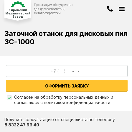
Производим оборудование
Киров
для деревообработки,
Кировский
металлообработки
Механический
Завод
8-922-908-00-19
ДЕРЕВООБРАБАТЫВАЮЩЕЕ
ОБОРУДОВАНИЕ
Заточной станок для дисковых пил
8-8332-47-96-40
КОНВЕЙЕРНОЕ
ОБОРУДОВАНИЕ
ЗС-1000
info@stanwood.ru
ЛЕНТОЧНОПИЛЬНЫЕ
СТАНКИ
БЕТОНОСМЕСИТЕЛИ
О компании
ОФОРМИТЬ ЗАЯВКУ
Оплата и доставка
Согласен на обработку персональных данных и
Новости и статьи
соглашаюсь с политикой конфиденциальности
ЗАКАЗАТЬ ЗВОНОК
Наши работы
Получить консультацию от специалиста по телефону
Вопрос-ответ
8 8332 47 96 40