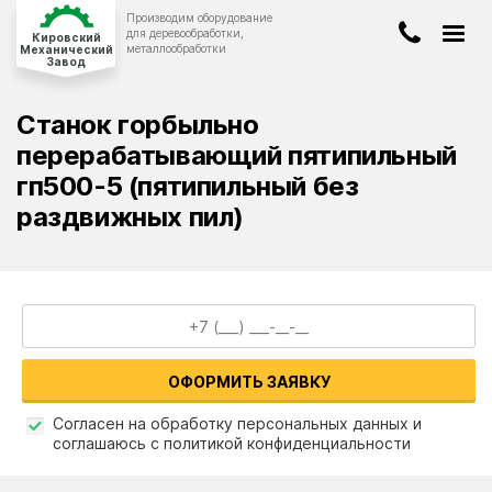
Производим оборудование
Киров
для деревообработки,
Кировский
металлообработки
Механический
Завод
8-922-908-00-19
ДЕРЕВООБРАБАТЫВАЮЩЕЕ
ОБОРУДОВАНИЕ
Станок горбыльно
8-8332-47-96-40
КОНВЕЙЕРНОЕ
ОБОРУДОВАНИЕ
перерабатывающий пятипильный
info@stanwood.ru
гп500-5 (пятипильный без
ЛЕНТОЧНОПИЛЬНЫЕ
СТАНКИ
раздвижных пил)
БЕТОНОСМЕСИТЕЛИ
О компании
Оплата и доставка
Новости и статьи
ОФОРМИТЬ ЗАЯВКУ
ЗАКАЗАТЬ ЗВОНОК
Наши работы
Согласен на обработку персональных данных и
соглашаюсь с политикой конфиденциальности
Вопрос-ответ