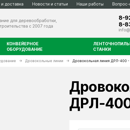
 и доставка
Новости и статьи
Наши работы
Вопрос-
8-9
ание для деревообработки,
8-8
строительства с 2007 года
info@
КОНВЕЙЕРНОЕ
ЛЕНТОЧНОПИЛЬ
ОБОРУДОВАНИЕ
СТАНКИ
удование
Дровокольные линии
Дровокольная линия ДРЛ-400 -
атывающее
ели
Дровоко
ДРЛ-400
етоносмесители серии БС
ровокольные линии
астариватели биг-бэгов