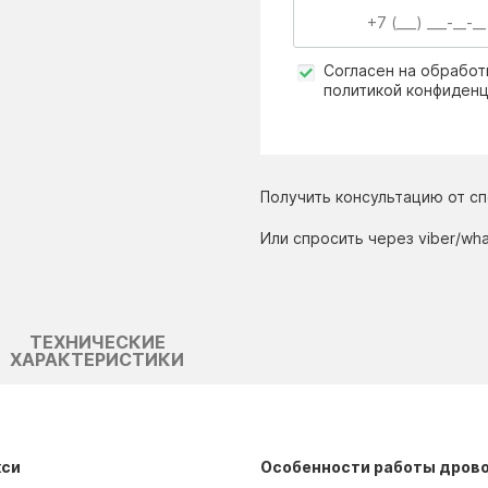
исковые пилорамы
леваторы (нории)
Согласен на обработ
политикой конфиден
аточные станки
итатели
ылевые вентиляторы
омплектующие ленточного
онвейера
Получить консультацию от с
колостаночное оборудование
Или спросить через viber/wh
ТЕХНИЧЕСКИЕ
ХАРАКТЕРИСТИКИ
кси
Особенности работы дрово